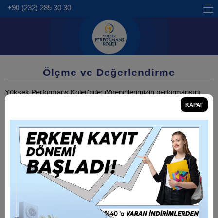
+90 (232) 285 30 30
Ölçme ve Değerlendirme
Yüksek Performans Koleji'nde; öğrencilerimizin performansını
daima en üst seviyede tutabilmek adına uygulanan ölçme ve
KAPAT
değerlendirme çalışmaları, alanında uzman rehberlik birimi ve
öğrenci takip sistemi ile birlikte yürütülür.
Uygulanan sınavlar ve değerlendirmeler sonucundaki genel
durum, rehberlik birimince istatistiksel analiz yapılarak öğrenci,
veli ve danışman öğretmenler ile paylaşılıp; mevcut durum
sentezi ve ilerisi için planlama yapılır.