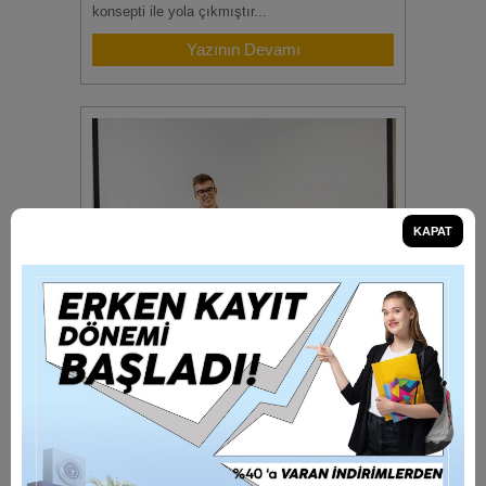
konsepti ile yola çıkmıştır...
Yazının Devamı
KAPAT
Ölçme ve Değerlendirme
Yüksek Performans Koleji'nde; öğrencilerimizin
performansını daima en üst seviyede
tutabilmek adına uygulanan ölçme ve
değerlendirme çalışmaları, ...