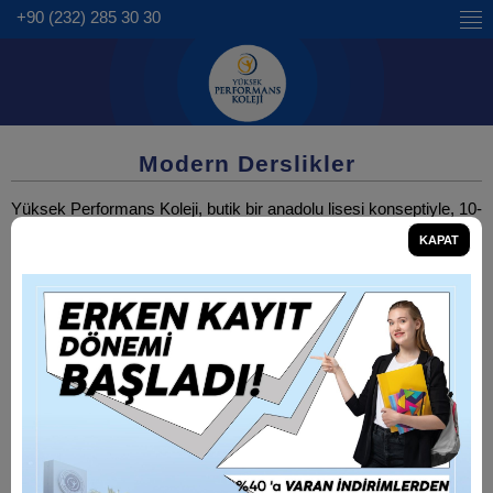
+90 (232) 285 30 30
Modern Derslikler
Yüksek Performans Koleji, butik bir anadolu lisesi konseptiyle, 10-
15 kişilik modern sınıflarda, ferah ve aydınlık ortamlarda eğitim
KAPAT
vermektedir.
İzmir'in en özel konumuna sahip okulumuzda, kaliteli bir eğitim
vermek ve sizleri özel hissettirmek amaçlanmıştır.