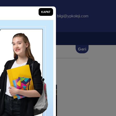
KAPAT
bilgi@ypkoleji.com
İletişim
Geri